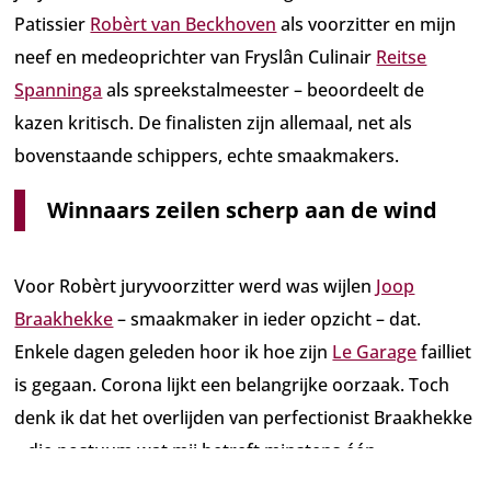
Patissier
Robèrt van Beckhoven
als voorzitter en mijn
neef en medeoprichter van Fryslân Culinair
Reitse
Spanninga
als spreekstalmeester – beoordeelt de
kazen kritisch. De finalisten zijn allemaal, net als
bovenstaande schippers, echte smaakmakers.
Winnaars zeilen scherp aan de wind
Voor Robèrt juryvoorzitter werd was wijlen
Joop
Braakhekke
– smaakmaker in ieder opzicht – dat.
Enkele dagen geleden hoor ik hoe zijn
Le Garage
failliet
is gegaan. Corona lijkt een belangrijke oorzaak. Toch
denk ik dat het overlijden van perfectionist Braakhekke
– die postuum wat mij betreft minstens één
Michelinster verdient – het begin van het einde van zijn