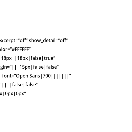
cerpt=”off” show_detail=”off”
olor=”#FFFFFF”
|18px||18px|false|true”
gin=”|||15px|false|false”
tle_font=”Open Sans|700|||||||”
”||||false|false”
px|0px|0px”
ht=”1.5em” thumbnail_width=”175px”