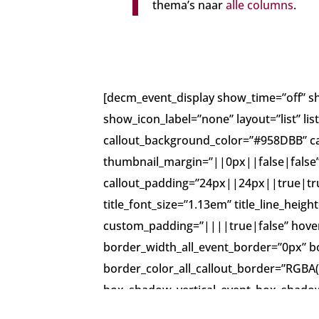
thema’s naar
alle columns
.
[decm_event_display show_time=”off” s
show_icon_label=”none” layout=”list” li
callout_background_color=”#958DBB” ca
thumbnail_margin=”||0px||false|false”
callout_padding=”24px||24px||true|tru
title_font_size=”1.13em” title_line_he
custom_padding=”||||true|false” hove
border_width_all_event_border=”0px” 
border_color_all_callout_border=”RGBA
box_shadow_vertical_event_box_shado
box_shadow_color_event_box_shadow=”rgb