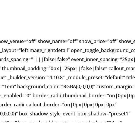
how_venue=”off” show_name=”off” show_price=”off” show_ex
st_layout=”leftimage_rightdetail” open_toggle_background_c
rds_spacing=”||||false|false” event_inner_spacing=”25px
 thumbnail_padding=”0px||25px||false|false” callout_mar
e” _builder_version=”4.10.8″ _module_preset=”default” ti
ight=”1em” background_color=”RGBA(0,0,0,0)” custom_margin=
r_enabled=”0″ border_radii_thumbnail_border=”on|0px|0
border_radii_callout_border=”on|0px|0px|0px|0px”
(0,0,0,0)” box_shadow_style_event_box_shadow=”preset1″
w=”0px” box_shadow_blur_event_box_shadow=”14px”
a(0,0,0,0.1)” global_colors_info=”{}” duration_line_heig